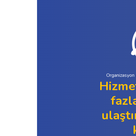
Organizasyon İş
Hizmet
fazl
ulaştı