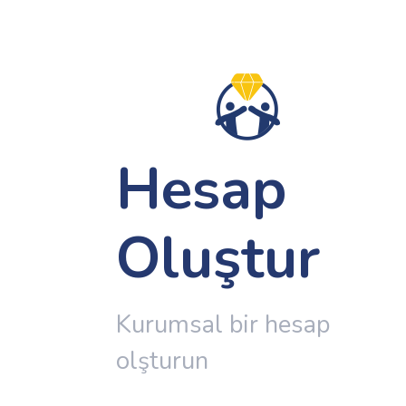
Hesap
Oluştur
Kurumsal bir hesap
olşturun