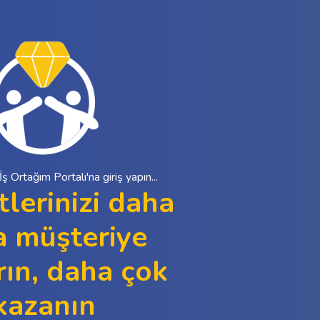
 Ortağım Portalı'na giriş yapın...
lerinizi daha
a müşteriye
rın, daha çok
kazanın